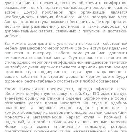
длительными по времени, поэтому обеспечить комфортное
размещения гостей – одна из главных задач проведения бизнес
встреч. Другой проблемой при организации является
необходимость наличия большого числа посадочных мест.
Аренда офисного стула поможет обеспечить ваше мероприятие
местами для размещения участников, а также освободит от
дополнительных затрат, связанных с покупкой и доставкой
мебели.
Вы можете арендовать стулья, если не хватает собственной
мебели для массового мероприятия. Офисный стул ISO идеально
впишется в интерьер любого помещения или дополнит
имеющиеся посадочные места. Стул выполнен в лаконичном
стиле, однако мероприятия официальной или деловой тематики
не требуют дизайнерских излишеств и ярких акцентов. Аренда
офисного стула подчеркивают серьезную направленность
вашего события. Его строгие формы в черном цвете будут
скромно и респектабельно смотреться в любой обстановке.
Кроме визуальных преимуществ, аренда офисного стула
обеспечит комфортную посадку гостей. Стул ISO имеет мягкую
тканевую обивку на спинке и сиденье. Эргономичные формы
позволяют долгое время находится на стуле в удобном
положении, а широкое мягкое сиденье располагает к
комфортабельному использованию людей разной комплекции.
Монолитный металлический каркас стула - прочный и
надежный, и способен выдерживать повышенные нагрузки.
Ножки стула имеют специальные подкладки, которые
препятствуют скольжению стула, нежелательному шуму при